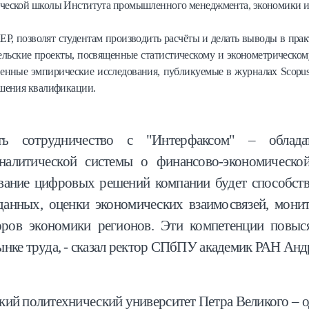
еской школы Института промышленного менеджмента, экономики и 
 позволят студентам производить расчёты и делать выводы в практ
тельские проекты, посвященные статистическому и эконометрическ
твенные эмпирические исследования, публикуемые в журналах Scop
шения квалификации.
 сотрудничество с "Интерфаксом" – обладат
налитической системы о финансово-экономическо
вание цифровых решений компании будет способств
данных, оценки экономических взаимосвязей, мони
оров экономики регионов. Эти компетенции повыс
ынке труда, - сказал ректор СПбПУ академик РАН Анд
кий политехнический университет Петра Великого – 