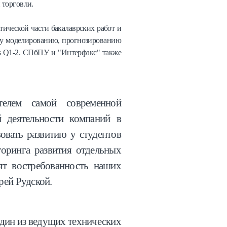
торговли.
ической части бакалаврских работ и
ому моделированию, прогнозированию
us Q1-2. СПбПУ и "Интерфакс" также
елем самой современной
й деятельности компаний в
овать развитию у студентов
торинга развития отдельных
ят востребованность наших
рей Рудской.
один из ведущих технических