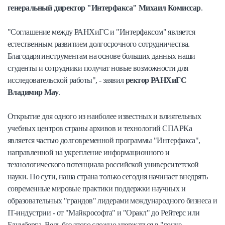
генеральный директор "Интерфакса" Михаил Комиссар
.
"Соглашение между РАНХиГС и "Интерфаксом" является
естественным развитием долгосрочного сотрудничества.
Благодаря инструментам на основе больших данных наши
студенты и сотрудники получат новые возможности для
исследовательской работы", - заявил
ректор РАНХиГС
Владимир Мау
.
Открытие для одного из наиболее известных и влиятельных
учебных центров страны архивов и технологий СПАРКа
является частью долговременной программы "Интерфакса",
направленной на укрепление информационного и
технологического потенциала российской университетской
науки. По сути, наша страна только сегодня начинает внедрять
современные мировые практики поддержки научных и
образовательных "грандов" лидерами международного бизнеса и
IT-индустрии - от "Майкрософта" и "Оракл" до Рейтерс или
Блумберга. Ведь без этого сложно удержаться в "гонке