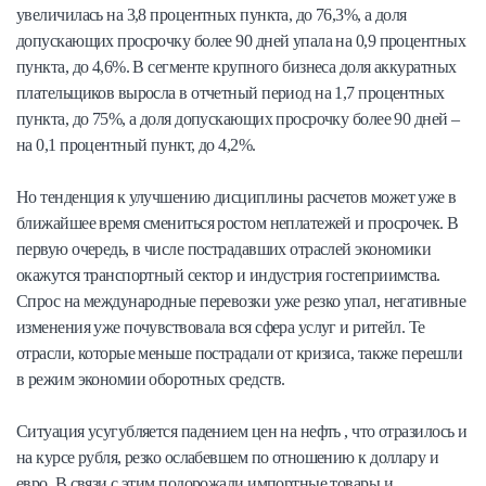
увеличилась на 3,8 процентных пункта, до 76,3%, а доля
допускающих просрочку более 90 дней упала на 0,9 процентных
пункта, до 4,6%. В сегменте крупного бизнеса доля аккуратных
плательщиков выросла в отчетный период на 1,7 процентных
пункта, до 75%, а доля допускающих просрочку более 90 дней –
на 0,1 процентный пункт, до 4,2%.
Но тенденция к улучшению дисциплины расчетов может уже в
ближайшее время смениться ростом неплатежей и просрочек. В
первую очередь, в числе пострадавших отраслей экономики
окажутся транспортный сектор и индустрия гостеприимства.
Спрос на международные перевозки уже резко упал, негативные
изменения уже почувствовала вся сфера услуг и ритейл. Те
отрасли, которые меньше пострадали от кризиса, также перешли
в режим экономии оборотных средств.
Ситуация усугубляется падением цен на нефть , что отразилось и
на курсе рубля, резко ослабевшем по отношению к доллару и
евро. В связи с этим подорожали импортные товары и