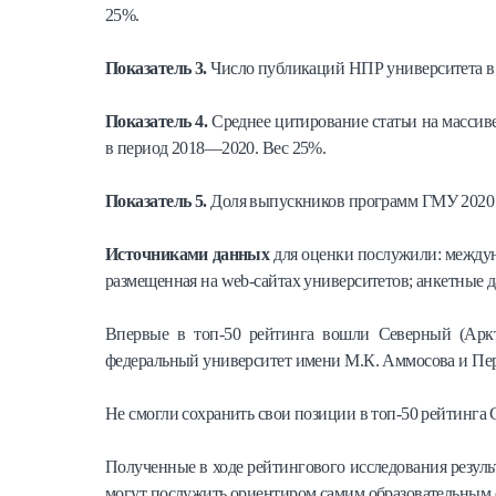
25%.
Показатель 3.
Число публикаций НПР университета в 
Показатель 4.
Среднее цитирование статьи на массив
в период 2018—2020. Вес 25%.
Показатель 5.
Доля выпускников программ ГМУ 2020 г
Источниками данных
для оценки послужили: междун
размещенная на web-сайтах университетов; анкетные
Впервые в топ-50 рейтинга вошли Северный (Аркти
федеральный университет имени М.К. Аммосова и Пер
Не смогли сохранить свои позиции в топ-50 рейтинга
Полученные в ходе рейтингового исследования резуль
могут послужить ориентиром самим образовательным 