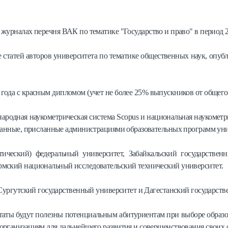
журналах перечня ВАК по тематике "Государство и право" в период 
е статей авторов университета по тематике общественных наук, опу
ода с красным дипломом (учет не более 25% выпускников от общего
ародная наукометрическая система Scopus и национальная наукомет
 данные, присланные администрациями образовательных программ уни
ческий) федеральный университет, Забайкальский государственн
мский национальный исследовательский технический университет.
 Сургутский государственный университет и Дагестанский государств
таты будут полезны потенциальным абитуриентам при выборе образо
организациям для дальнейшего развития и совершенствования своих 