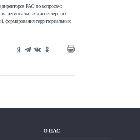
е директоров РАО по вопросам:
тва региональных диспетчерских
ий, формирования территориальных
О НАС