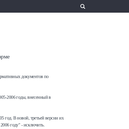
орме
ормативных документов по
005-2006 годы, внесенный в
5 год. В новой, третьей версии их
2006 году" - исключить.