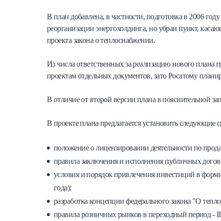
В план добавлена, в частности, подготовка в 2006 го
реорганизации энергохолдинга, но убран пункт, кас
проекта закона о теплоснабжении.
Из числа ответственных за реализацию нового плана п
проектам отдельных документов, зато Росатому планир
В отличие от второй версии плана в пояснительной зап
В проекте плана предлагается установить следующие 
положение о лицензировании деятельности по продаже
правила заключения и исполнения публичных договоро
условия и порядок привлечения инвестиций в формир
года);
разработка концепции федерального закона "О теплосн
правила розничных рынков в переходный период - II к