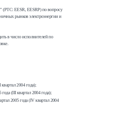
и" (РТС: EESR, EESRP) по вопросу
зничных рынков электроэнергии и
дить в число исполнителей по
овке.
 квартал 2004 года);
да (III квартал 2004 года);
ртал 2005 года (IV квартал 2004