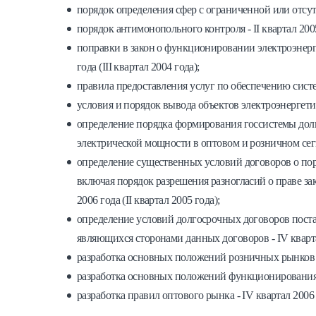
порядок определения сфер с ограниченной или отсутс
порядок антимонопольного контроля - II квартал 2005
поправки в закон о функционировании электроэнерг
года (III квартал 2004 года);
правила предоставления услуг по обеспечению систем
условия и порядок вывода объектов электроэнергетики
определение порядка формирования госсистемы долг
электрической мощности в оптовом и розничном сегм
определение существенных условий договоров о пор
включая порядок разрешения разногласий о праве зак
2006 года (II квартал 2005 года);
определение условий долгосрочных договоров пост
являющихся сторонами данных договоров - IV квартал 
разработка основных положений розничных рынков эле
разработка основных положений функционирования оп
разработка правил оптового рынка - IV квартал 2006 г