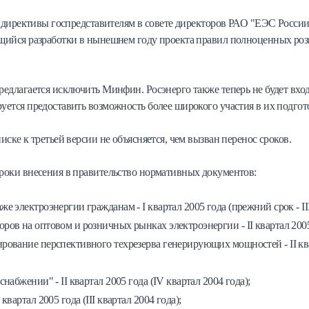
ду директивы госпредставителям в совете директоров РАО "ЕЭС Росси
ающийся разработки в нынешнем году проекта правил полноценных ро
редлагается исключить Минфин. Росэнерго также теперь не будет вхо
уется предоставить возможность более широкого участия в их подгот
иске к третьей версии не объясняется, чем вызван перенос сроков.
сроки внесения в правительство нормативных документов:
 электроэнергии гражданам - I квартал 2005 года (прежний срок - III
в на оптовом и розничных рынках электроэнергии - II квартал 2005 го
ование перспективного техрезерва генерирующих мощностей - II ква
абжении" - II квартал 2005 года (IV квартал 2004 года);
вартал 2005 года (III квартал 2004 года);