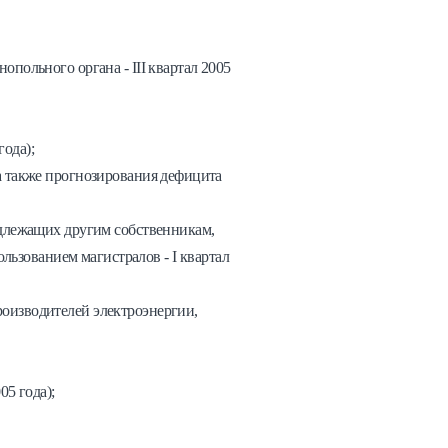
польного органа - III квартал 2005
года);
а также прогнозирования дефицита
адлежащих другим собственникам,
льзованием магистралов - I квартал
оизводителей электроэнергии,
05 года);